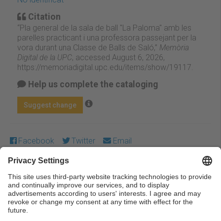
Citation
“Pla general de la sala de ball "La Paloma" amb les
parelles practicant i una professora passejant per la
vora durant una Classe de Balls de Saló,”
Memòria
Digital de la UPC
, accessed August 6, 2026,
https://memoriadigital.upc.edu/items/show/19117
.
Help us complete the cataloging
Suggest change
Facebook
Twitter
Email
Except where otherwise noted, content on this work is
licensed under a Creative Commons license:
Attribution-
NonCommercial-NoDerivs 3.0 Spain