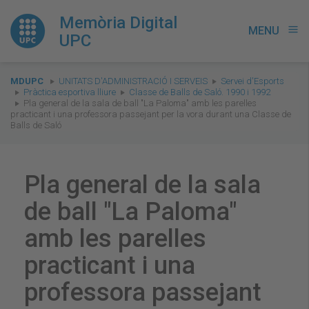
Memòria Digital
MENU
menu
UPC
You
MDUPC
UNITATS D'ADMINISTRACIÓ I SERVEIS
Servei d'Esports
are
Pràctica esportiva lliure
Classe de Balls de Saló. 1990 i 1992
Pla general de la sala de ball "La Paloma" amb les parelles
here:
practicant i una professora passejant per la vora durant una Classe de
Balls de Saló
Pla general de la sala
de ball "La Paloma"
amb les parelles
practicant i una
professora passejant