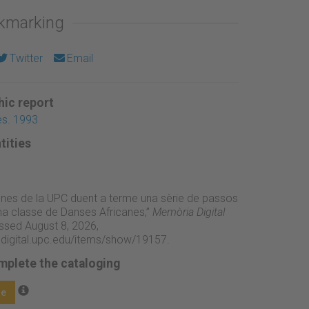
okmarking
Twitter
Email
ic report
es. 1993
tities
ones de la UPC duent a terme una sèrie de passos
una classe de Danses Africanes,”
Memòria Digital
ssed August 8, 2026,
adigital.upc.edu/items/show/19157
.
mplete the cataloging
ge