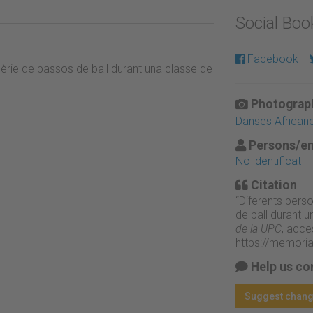
Social Bo
Facebook
èrie de passos de ball durant una classe de
Photograph
Danses African
Persons/en
No identificat
Citation
“Diferents pers
de ball durant 
de la UPC
, acce
https://memori
Help us co
Suggest chan