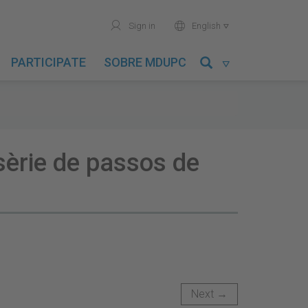
user
world
Sign in
English

PARTICIPATE
SOBRE MDUPC

sèrie de passos de
Next →