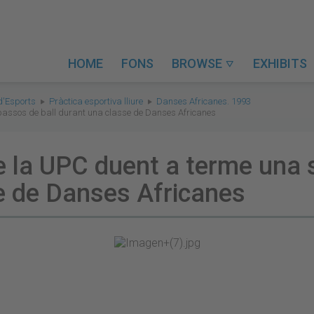
HOME
FONS
BROWSE
EXHIBITS

d'Esports
Pràctica esportiva lliure
Danses Africanes. 1993
 passos de ball durant una classe de Danses Africanes
e la UPC duent a terme una 
se de Danses Africanes