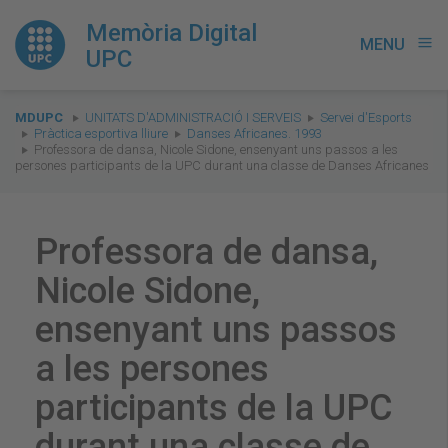
Memòria Digital
MENU
menu
UPC
You
MDUPC
UNITATS D'ADMINISTRACIÓ I SERVEIS
Servei d'Esports
are
Pràctica esportiva lliure
Danses Africanes. 1993
Professora de dansa, Nicole Sidone, ensenyant uns passos a les
here:
persones participants de la UPC durant una classe de Danses Africanes
Professora de dansa,
Nicole Sidone,
ensenyant uns passos
a les persones
participants de la UPC
durant una classe de