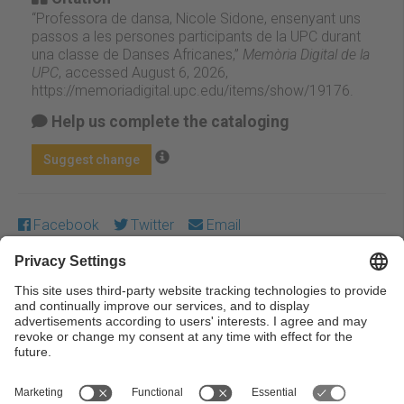
“Professora de dansa, Nicole Sidone, ensenyant uns
passos a les persones participants de la UPC durant
una classe de Danses Africanes,”
Memòria Digital de la
UPC
, accessed August 6, 2026,
https://memoriadigital.upc.edu/items/show/19176
.
Help us complete the cataloging
Suggest change
Facebook
Twitter
Email
Except where otherwise noted, content on this work is
licensed under a Creative Commons license:
Attribution-
NonCommercial-NoDerivs 3.0 Spain