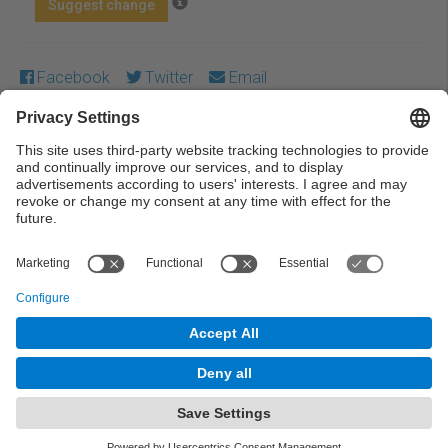
Suggest change
Facebook
Twitter
Email
Except where otherwise noted, content on this work is
licensed under a Creative Commons license:
Attribution-
NonCommercial-NoDerivs 3.0 Spain
← Previous
Next →
© UPC Universitat Politècnica de Catalunya ·
BarcelonaTech
Legal warning
Privacy settings