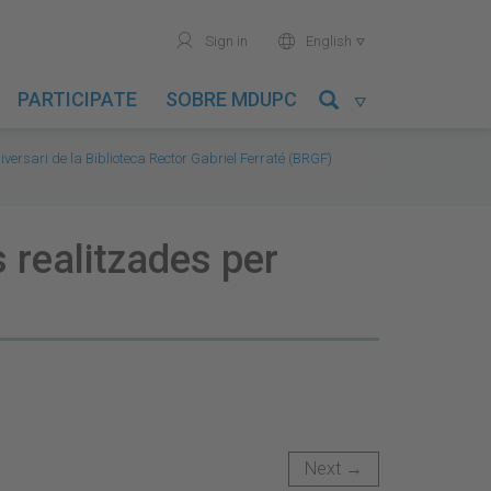
user
world
Sign in
English

PARTICIPATE
SOBRE MDUPC

iversari de la Biblioteca Rector Gabriel Ferraté (BRGF)
 realitzades per
Next →