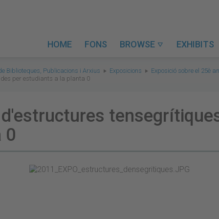
HOME
FONS
BROWSE
EXHIBITS

de Biblioteques, Publicacions i Arxius
Exposicions
Exposició sobre el 25è an
ades per estudiants a la planta 0
 d'estructures tensegrítiques
a 0