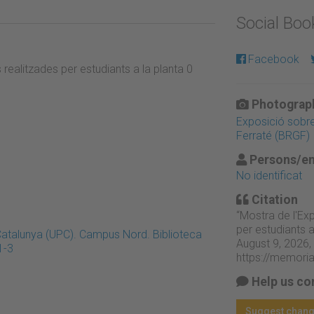
Social Bo
Facebook
 realitzades per estudiants a la planta 0
Photograph
Exposició sobre 
Ferraté (BRGF)
Persons/en
No identificat
Citation
“Mostra de l'Exp
per estudiants a
 Catalunya (UPC). Campus Nord. Biblioteca
August 9, 2026,
1-3
https://memori
Help us co
Suggest chan