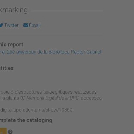
okmarking
Twitter
Email
ic report
el 25è aniversari de la Biblioteca Rector Gabriel
tities
osició d'estructures tensegrítiques realitzades
 la planta 0,”
Memòria Digital de la UPC
, accessed
adigital.upc.edu/items/show/19300
.
mplete the cataloging
ge