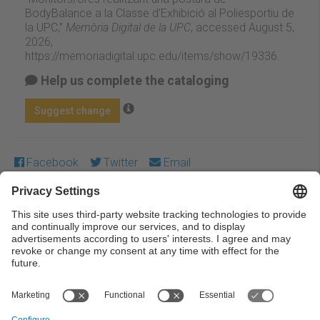
BodyBalance a la Classe d'Exhibició al Poliesportiu de
la UPC,”
Memòria Digital de la UPC
, accessed August 5,
2026,
https://memoriadigital.upc.edu/items/show/19336
.
Help us complete the cataloging
Suggest change
Facebook
Twitter
Email
Except where otherwise noted, content on this work is
licensed under a Creative Commons license:
Attribution-
NonCommercial-NoDerivs 3.0 Spain
← Previous
Next →