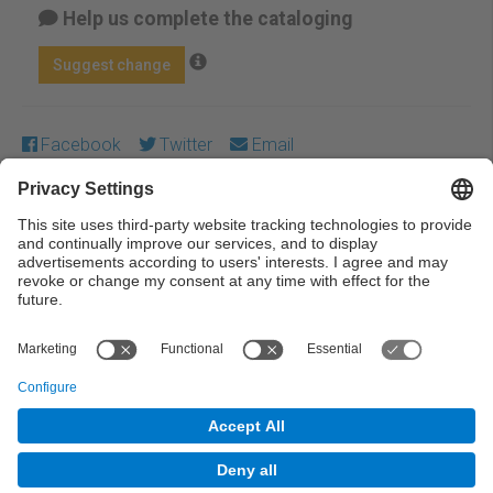
Help us complete the cataloging
Suggest change
Facebook
Twitter
Email
Except where otherwise noted, content on this work is
licensed under a Creative Commons license:
Attribution-
NonCommercial-NoDerivs 3.0 Spain
← Previous
Next →
© UPC Universitat Politècnica de Catalunya ·