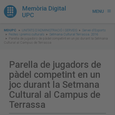
Memòria Digital
MENU
menu
UPC
You
MDUPC
UNITATS D'ADMINISTRACIÓ I SERVEIS
Servei d'Esports
are
Festes i premis culturals
Setmana Cultural Terrassa. 2016
Parella de jugadors de pàdel competint en un joc durant la Setmana
here:
Cultural al Campus de Terrassa
Parella de jugadors de
pàdel competint en un
joc durant la Setmana
Cultural al Campus de
Terrassa