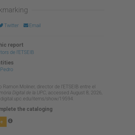
okmarking
Twitter
Email
ic report
ctors de l'ETSEIB
tities
 Pedro
o Ramon Moliner, director de l'ETSEIB entre el
òria Digital de la UPC
, accessed August 8, 2026,
adigital.upc.edu/items/show/19594
.
mplete the cataloging
ge