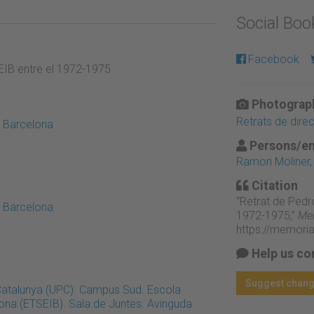
Social Bo
Facebook
EIB entre el 1972-1975
Photograph
Retrats de dire
e Barcelona
Persons/en
Ramon Moliner,
Citation
“Retrat de Pedr
e Barcelona
1972-1975,”
Mem
https://memori
Help us co
Suggest chan
 Catalunya (UPC). Campus Sud. Escola
lona (ETSEIB). Sala de Juntes. Avinguda