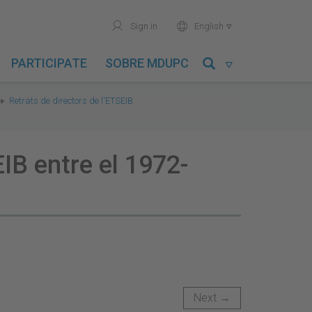
user
world
Sign in
English

PARTICIPATE
SOBRE MDUPC

Retrats de directors de l'ETSEIB
IB entre el 1972-
Next →