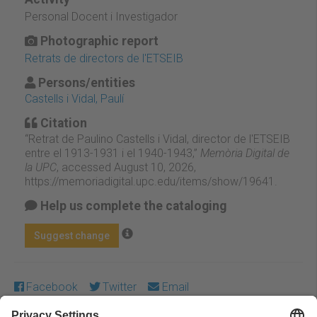
Personal Docent i Investigador
Photographic report
Retrats de directors de l'ETSEIB
Persons/entities
Castells i Vidal, Paulí
Citation
“Retrat de Paulino Castells i Vidal, director de l'ETSEIB
entre el 1913-1931 i el 1940-1943,”
Memòria Digital de
la UPC
, accessed August 10, 2026,
https://memoriadigital.upc.edu/items/show/19641
.
Help us complete the cataloging
Suggest change
Facebook
Twitter
Email