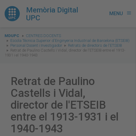
Memòria Digital
MENU
menu
UPC
You
MDUPC
CENTRES DOCENTS
are
Escola Tècnica Superior d'Enginyeria Industrial de Barcelona (ETSEIB)
Personal Docent i Investigador
Retrats de directors de l'ETSEIB
here:
Retrat de Paulino Castells i Vidal, director de l'ETSEIB entre el 1913-
1931 i el 1940-1943
Retrat de Paulino
Castells i Vidal,
director de l'ETSEIB
entre el 1913-1931 i el
1940-1943