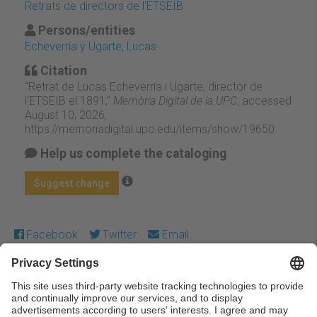
Retrats de directors de l'ETSEIB
Persons/entities
Echeverría y Ugarte, Lucas
Citation
“Retrat de Lucas Echeverría i Ugarte, director de
l'ETSEIB el 1891,”
Memòria Digital de la UPC
, accessed
August 10, 2026,
https://memoriadigital.upc.edu/items/show/19650
.
Help us complete the cataloging
Suggest change
Facebook
Twitter
Email
Except where otherwise noted, content on this work is