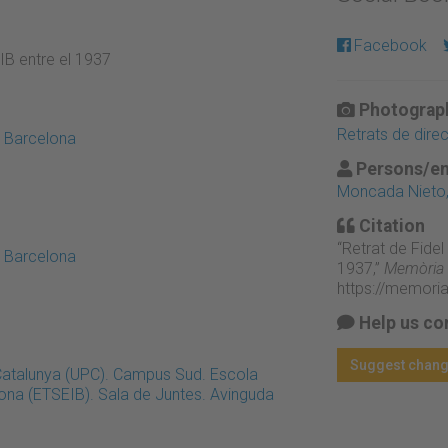
Facebook
IB entre el 1937
Photograph
Retrats de dire
e Barcelona
Persons/en
Moncada Nieto,
Citation
“Retrat de Fidel
e Barcelona
1937,”
Memòria D
https://memori
Help us co
Suggest chan
 Catalunya (UPC). Campus Sud. Escola
lona (ETSEIB). Sala de Juntes. Avinguda