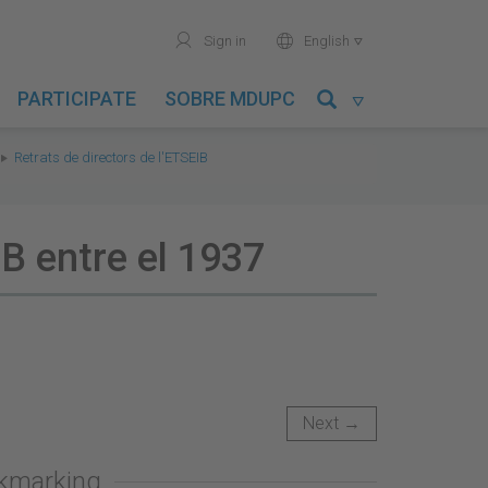
user
world
Sign in
English

PARTICIPATE
SOBRE MDUPC

Retrats de directors de l'ETSEIB
IB entre el 1937
Next →
okmarking