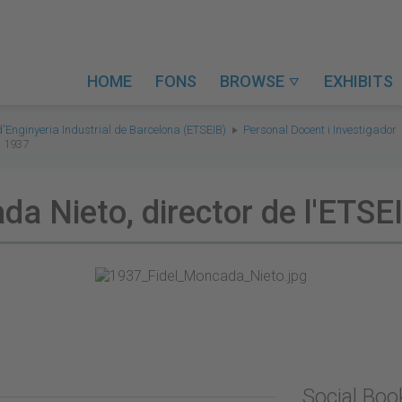
HOME
FONS
BROWSE
EXHIBITS

d'Enginyeria Industrial de Barcelona (ETSEIB)
Personal Docent i Investigador
l 1937
da Nieto, director de l'ETSE
Social Bo