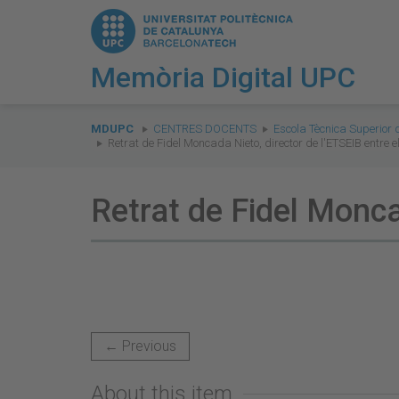
Memòria Digital UPC
You
are
MDUPC
CENTRES DOCENTS
Escola Tècnica Superior 
Retrat de Fidel Moncada Nieto, director de l'ETSEIB entre e
here:
Retrat de Fidel Monca
← Previous
About this item