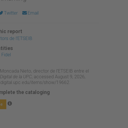
Twitter
Email
ic report
ctors de l'ETSEIB
tities
 Fidel
 Moncada Nieto, director de l'ETSEIB entre el
igital de la UPC
, accessed August 9, 2026,
adigital.upc.edu/items/show/19662
.
mplete the cataloging
ge