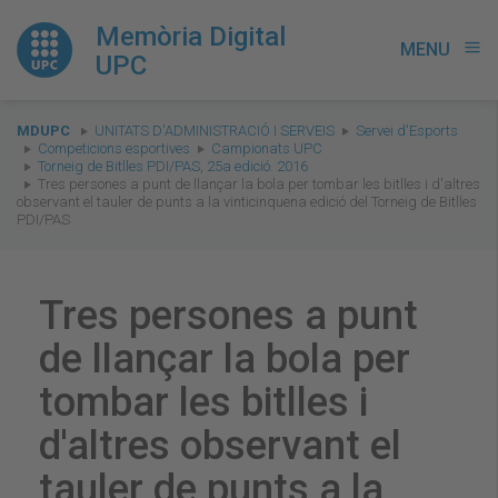
Memòria Digital
MENU
menu
UPC
You
MDUPC
UNITATS D'ADMINISTRACIÓ I SERVEIS
Servei d'Esports
are
Competicions esportives
Campionats UPC
Torneig de Bitlles PDI/PAS, 25a edició. 2016
here:
Tres persones a punt de llançar la bola per tombar les bitlles i d'altres
observant el tauler de punts a la vinticinquena edició del Torneig de Bitlles
PDI/PAS
Tres persones a punt
de llançar la bola per
tombar les bitlles i
d'altres observant el
tauler de punts a la