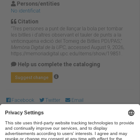
Persons/entities
No identificat
Citation
“Tres persones a punt de llançar la bola per tombar
les bitlles i d'altres observant el tauler de punts a la
vinticinquena edició del Torneig de Bitlles PDI/PAS,”
Memòria Digital de la UPC
, accessed August 9, 2026,
https://memoriadigital.upc.edu/items/show/19851
.
Help us complete the cataloging
Suggest change
Facebook
Twitter
Email
Except where otherwise noted, content on this work is
licensed under a Creative Commons license:
Attribution-