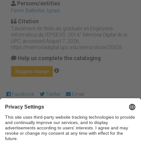
Persons/entities
Ferrer Ballester, Ignasi
Citation
“Lliurament de títols als graduats en Enginyeria
Informàtica de l'EPSEVG. 2014,”
Memòria Digital de la
UPC
, accessed August 7, 2026,
https://memoriadigital.upc.edu/items/show/20026
.
Help us complete the cataloging
Suggest change
Facebook
Twitter
Email
Except where otherwise noted, content on this work is
licensed under a Creative Commons license:
Attribution-
NonCommercial-NoDerivs 3.0 Spain