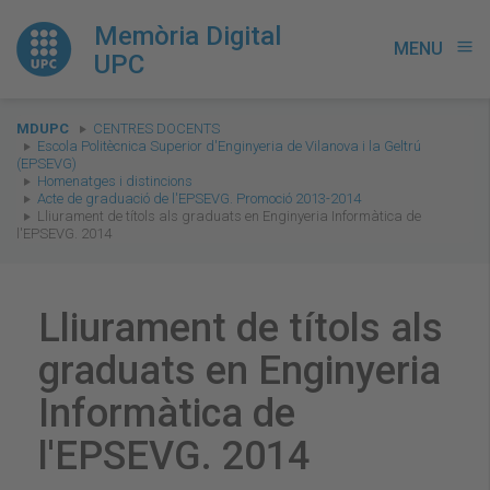
Memòria Digital
MENU
menu
UPC
You
MDUPC
CENTRES DOCENTS
are
Escola Politècnica Superior d'Enginyeria de Vilanova i la Geltrú
(EPSEVG)
here:
Homenatges i distincions
Acte de graduació de l'EPSEVG. Promoció 2013-2014
Lliurament de títols als graduats en Enginyeria Informàtica de
l'EPSEVG. 2014
Lliurament de títols als
graduats en Enginyeria
Informàtica de
l'EPSEVG. 2014