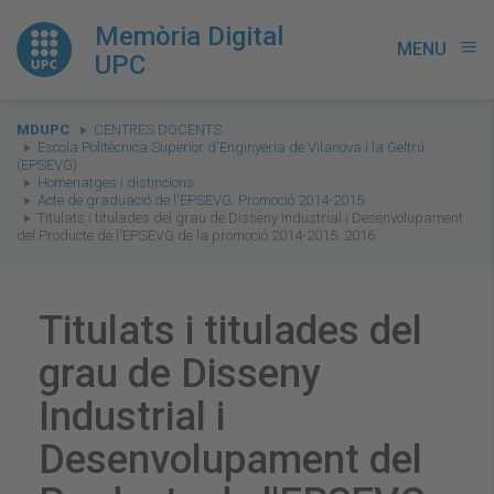
Memòria Digital
MENU
menu
UPC
You
MDUPC
CENTRES DOCENTS
are
Escola Politècnica Superior d'Enginyeria de Vilanova i la Geltrú
(EPSEVG)
here:
Homenatges i distincions
Acte de graduació de l'EPSEVG. Promoció 2014-2015
Titulats i titulades del grau de Disseny Industrial i Desenvolupament
del Producte de l'EPSEVG de la promoció 2014-2015. 2016
Titulats i titulades del
grau de Disseny
Industrial i
Desenvolupament del