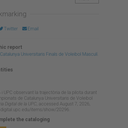
okmarking
Twitter
Email
ic report
atalunya Universitaris Finals de Voleibol Masculí.
tities
 i UPC observant la trajectòria de la pilota durant
mpionats de Catalunya Universitaris de Voleibol
a Digital de la UPC
, accessed August 7, 2026,
adigital.upc.edu/items/show/20296
.
mplete the cataloging