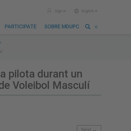
user
world
Sign in
English

PARTICIPATE
SOBRE MDUPC

s
lí
la pilota durant un
de Voleibol Masculí
Next →