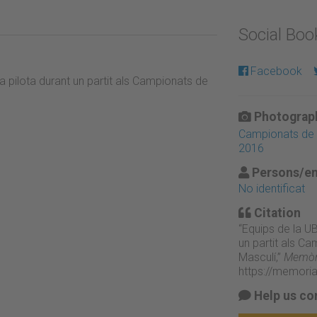
Social Bo
Facebook
la pilota durant un partit als Campionats de
Photograph
Campionats de C
2016
Persons/en
No identificat
Citation
“Equips de la UB
un partit als Ca
Masculí,”
Memòri
https://memori
Help us co