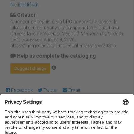
No identificat
Citation
“Jugador de l'equip de la UPC acabant de passar la
pilota al seu company als Campionats de Catalunya
Universitaris de Voleibol Masculí,”
Memòria Digital de la
UPC
, accessed August 9, 2026,
https://memoriadigital.upc.edu/items/show/20316
.
Help us complete the cataloging
Suggest change
Facebook
Twitter
Email
Except where otherwise noted, content on this work is
licensed under a Creative Commons license:
Attribution-
NonCommercial-NoDerivs 3.0 Spain