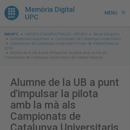
Memòria Digital
MENU
menu
UPC
You
MDUPC
UNITATS D'ADMINISTRACIÓ I SERVEIS
Servei d'Esports
are
Competicions esportives
Campionats de Catalunya Universitaris
Campionats de Catalunya Universitaris Finals de Voleibol Masculí.
here:
2016
Alumne de la UB a punt d'impulsar la pilota amb la mà als
Campionats de Catalunya Universitaris de Voleibol Masculí
Alumne de la UB a punt
d'impulsar la pilota
amb la mà als
Campionats de
Catalunya Universitaris