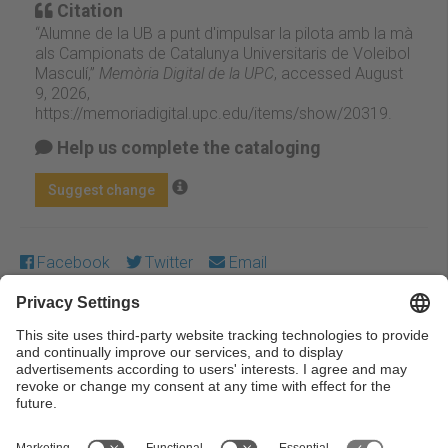
Citation
“Alumne de la UB a punt d'impulsar la pilota amb la mà
als Campionats de Catalunya Universitaris de Voleibol
Masculí,”
Memòria Digital de la UPC
, accessed August
9, 2026,
https://memoriadigital.upc.edu/items/show/20319
.
Help us complete the cataloging
Suggest change
Facebook
Twitter
Email
Except where otherwise noted, content on this work is
licensed under a Creative Commons license:
Attribution-
NonCommercial-NoDerivs 3.0 Spain