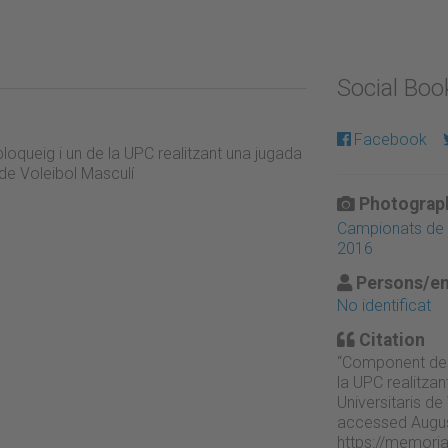
Social Bo
Facebook
oqueig i un de la UPC realitzant una jugada
de Voleibol Masculí
Photograph
Campionats de C
2016
Persons/en
No identificat
Citation
“Component de l
la UPC realitza
Universitaris de
accessed Augus
https://memori