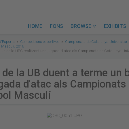
HOME
FONS
BROWSE
EXHIBITS

d'Esports
Competicions esportives
Campionats de Catalunya Universitari
l Masculí. 2016
i un de la UPC realitzant una jugada d'atac als Campionats de Catalunya Unive
de la UB duent a terme un bl
ugada d'atac als Campionats
ibol Masculí