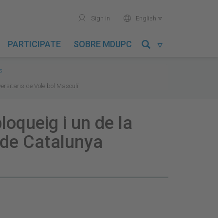
user
world
Sign in
English

PARTICIPATE
SOBRE MDUPC

s
rsitaris de Voleibol Masculí
oqueig i un de la
 de Catalunya