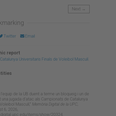
Next →
okmarking
Twitter
Email
ic report
atalunya Universitaris Finals de Voleibol Masculí.
tities
'equip de la UB duent a terme un bloqueig i un de
nt una jugada d'atac als Campionats de Catalunya
 Voleibol Masculí,”
Memòria Digital de la UPC
,
t 6, 2026,
adigital.upc.edu/items/show/20324
.