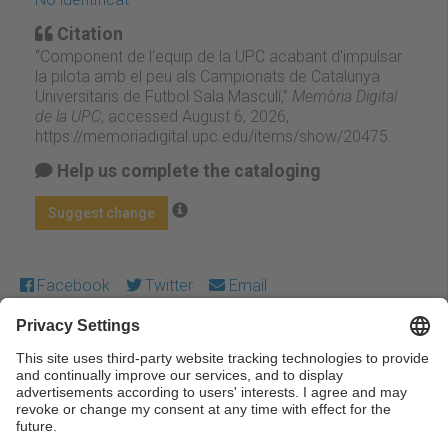
Citation
“Component de l'equip de la UPC acabant d'impulsar
la pilota amb el peu als Campionats de Catalunya
Universitaris de Futbol Sala Masculí,”
Memòria Digital
de la UPC
, accessed August 6, 2026,
https://memoriadigital.upc.edu/items/show/20475
.
Help us complete the cataloging
Suggest change
Facebook
Twitter
Email
Except where otherwise noted, content on this work is
licensed under a Creative Commons license:
Attribution-
NonCommercial-NoDerivs 3.0 Spain