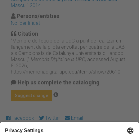
Masculí. 2014
Persons/entities
No identificat
Citation
“Membre de l'equip de la UdG a punt de realitzar un
llançament de la pilota envoltat per quatre de la UAB
als Campionats de Catalunya Universitaris d'Handbol
Masculí ,”
Memòria Digital de la UPC
, accessed August
8, 2026,
https://memoriadigital.upc.edu/items/show/20610
.
Help us complete the cataloging
Suggest change
Facebook
Twitter
Email