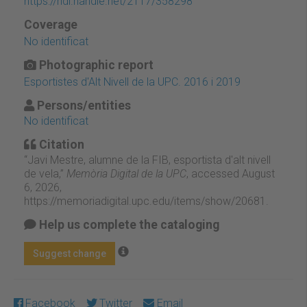
https://hdl.handle.net/2117/358298
Coverage
No identificat
Photographic report
Esportistes d'Alt Nivell de la UPC. 2016 i 2019
Persons/entities
No identificat
Citation
“Javi Mestre, alumne de la FIB, esportista d'alt nivell
de vela,”
Memòria Digital de la UPC
, accessed August
6, 2026,
https://memoriadigital.upc.edu/items/show/20681
.
Help us complete the cataloging
Suggest change
Facebook
Twitter
Email