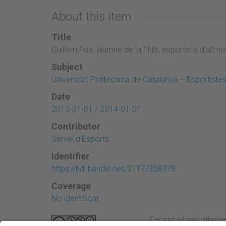
About this item
Title
Guillem Fox, alumne de la FNB, esportista d'alt niv
Subject
Universitat Politècnica de Catalunya -- Esportiste
Date
2013-01-01 / 2014-01-01
Contributor
Servei d'Esports
Identifier
https://hdl.handle.net/2117/358378
Coverage
No identificat
Except where otherwi