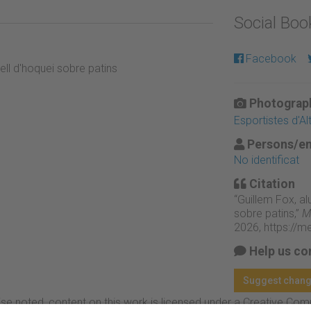
Social Bo
Facebook
ell d'hoquei sobre patins
Photograph
s
Esportistes d'Al
Persons/en
No identificat
Citation
“Guillem Fox, al
sobre patins,”
M
2026,
https://m
Help us co
Suggest chan
se noted, content on this work is licensed under a Creative Co