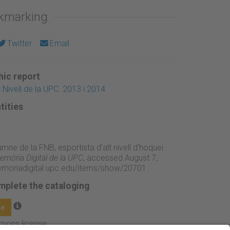
okmarking
Twitter
Email
ic report
t Nivell de la UPC. 2013 i 2014
tities
umne de la FNB, esportista d'alt nivell d'hoquei
emòria Digital de la UPC
, accessed August 7,
emoriadigital.upc.edu/items/show/20701
.
mplete the cataloging
ge
mmons license: