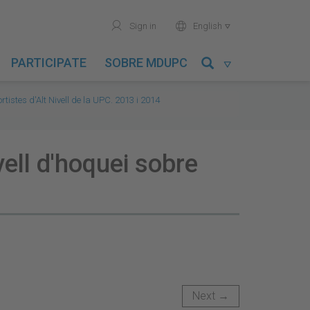
user
world
Sign in
English

PARTICIPATE
SOBRE MDUPC

rtistes d'Alt Nivell de la UPC. 2013 i 2014
vell d'hoquei sobre
Next →