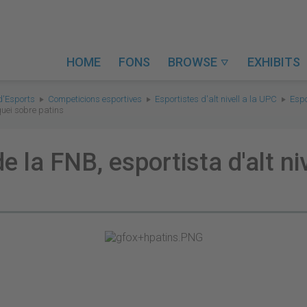
HOME
FONS
BROWSE
EXHIBITS

d'Esports
Competicions esportives
Esportistes d'alt nivell a la UPC
Espo
quei sobre patins
 la FNB, esportista d'alt ni