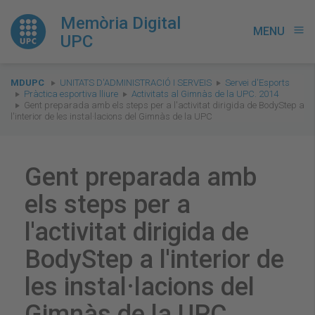
Memòria Digital
MENU
menu
UPC
You
MDUPC
UNITATS D'ADMINISTRACIÓ I SERVEIS
Servei d'Esports
are
Pràctica esportiva lliure
Activitats al Gimnàs de la UPC. 2014
Gent preparada amb els steps per a l'activitat dirigida de BodyStep a
here:
l'interior de les instal·lacions del Gimnàs de la UPC
Gent preparada amb
els steps per a
l'activitat dirigida de
BodyStep a l'interior de
les instal·lacions del
Gimnàs de la UPC