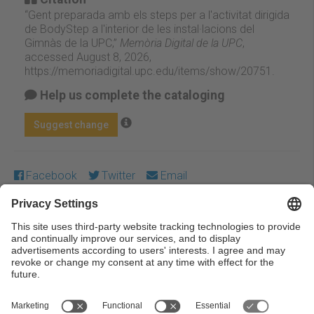
“Gent preparada amb els steps per a l'activitat dirigida
de BodyStep a l'interior de les instal·lacions del
Gimnàs de la UPC,”
Memòria Digital de la UPC
,
accessed August 8, 2026,
https://memoriadigital.upc.edu/items/show/20751
.
Help us complete the cataloging
Suggest change
Facebook
Twitter
Email
Except where otherwise noted, content on this work is
licensed under a Creative Commons license:
Attribution-
NonCommercial-NoDerivs 3.0 Spain