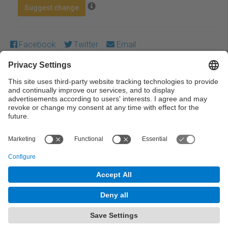
Suggest change
Facebook
Twitter
Email
Except where otherwise noted, content on this work is
licensed under a Creative Commons license:
Attribution-
NonCommercial-NoDerivs 3.0 Spain
← Previous
Next →
© UPC Universitat Politècnica de Catalunya ·
BarcelonaTech