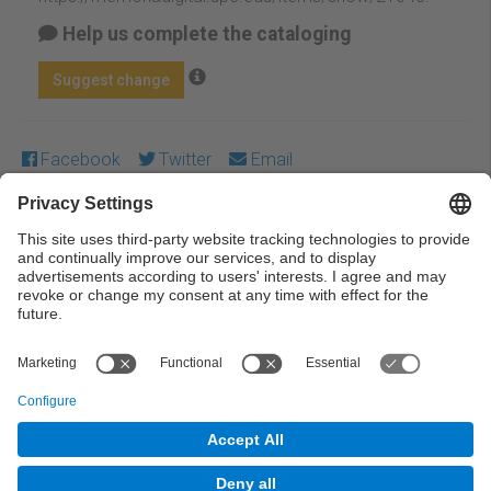
Help us complete the cataloging
Suggest change
Facebook
Twitter
Email
Except where otherwise noted, content on this work is
licensed under a Creative Commons license:
Attribution-
NonCommercial-NoDerivs 3.0 Spain
← Previous
Next →
© UPC Universitat Politècnica de Catalunya ·