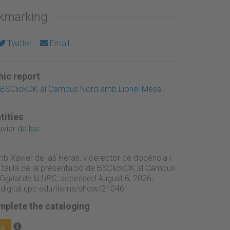
okmarking
Twitter
Email
ic report
 BSClickOK al Campus Nord amb Lionel Messi.
tities
avier de las
mb Xavier de las Heras, vicerector de docència i
la taula de la presentació de BSClickOK al Campus
igital de la UPC
, accessed August 6, 2026,
adigital.upc.edu/items/show/21046
.
mplete the cataloging
ge