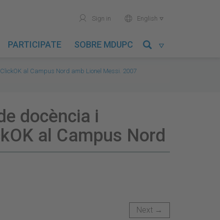
user
world
Sign in
English

PARTICIPATE
SOBRE MDUPC

SClickOK al Campus Nord amb Lionel Messi. 2007
de docència i
lickOK al Campus Nord
Next →