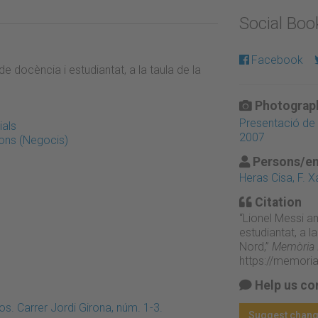
Social Bo
Facebook
e docència i estudiantat, a la taula de la
Photograph
Presentació de
ials
2007
ions (Negocis)
Persons/en
Heras Cisa, F. X
Citation
“Lionel Messi a
estudiantat, a 
Nord,”
Memòria D
https://memori
Help us co
. Carrer Jordi Girona, núm. 1-3.
Suggest chan