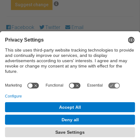
Suggest change
Facebook
Twitter
Email
Except where otherwise noted, content on this work is
licensed under a Creative Commons license:
Attribution-
NonCommercial-NoDerivs 3.0 Spain
← Previous
Next →
© UPC Universitat Politècnica de Catalunya ·
BarcelonaTech