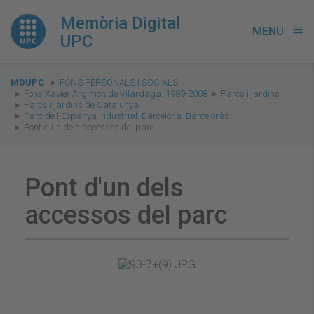
Memòria Digital
MENU
menu
UPC
You
MDUPC
FONS PERSONALS I SOCIALS
are
Fons Xavier Argimon de Vilardaga. 1989-2008
Parcs i jardins
Parcs i jardins de Catalunya
here:
Parc de l'Espanya Industrial. Barcelona. Barcelonès
Pont d'un dels accessos del parc
Pont d'un dels
accessos del parc