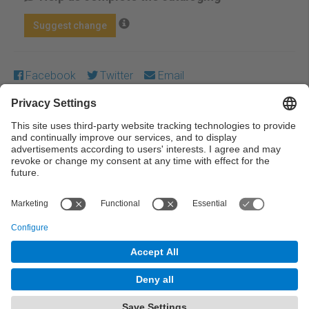
Suggest change
Facebook
Twitter
Email
Except where otherwise noted, content on this work is
licensed under a Creative Commons license:
Attribution-
NonCommercial-NoDerivs 3.0 Spain
← Previous
Next →
© UPC Universitat Politècnica de Catalunya ·
BarcelonaTech