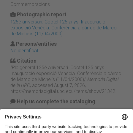
Commemoracions
Photographic report
125è aniversari. Còctel 125 anys. Inauguració
exposició Venècia. Conferència a càrrec de Marco
de Michelis (11/04/2000)
Persons/entities
No identificat
Citation
“Pla general 125è aniversari. Cóctel 125 anys.
Inauguració exposició Venècia. Conferència a càrrec
de Marco de Michelis (11/04/2000),”
Memòria Digital
de la UPC
, accessed August 7, 2026,
https://memoriadigital.upc.edu/items/show/21342
.
Help us complete the cataloging
Suggest change