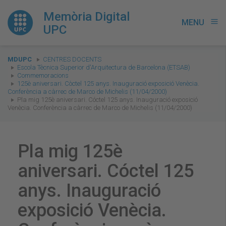
Memòria Digital
MENU
menu
UPC
You
MDUPC
CENTRES DOCENTS
are
Escola Tècnica Superior d'Arquitectura de Barcelona (ETSAB)
Commemoracions
here:
125è aniversari. Còctel 125 anys. Inauguració exposició Venècia.
Conferència a càrrec de Marco de Michelis (11/04/2000)
Pla mig 125è aniversari. Cóctel 125 anys. Inauguració exposició
Venècia. Conferència a càrrec de Marco de Michelis (11/04/2000)
Pla mig 125è
aniversari. Cóctel 125
anys. Inauguració
exposició Venècia.