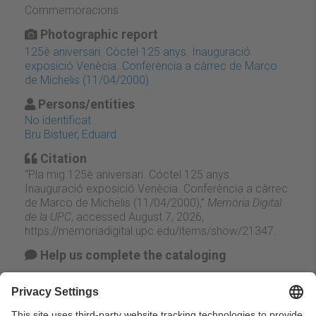
Commemoracions
Photographic report
125è aniversari. Còctel 125 anys. Inauguració
exposició Venècia. Conferència a càrrec de Marco
de Michelis (11/04/2000)
Persons/entities
No identificat
Bru Bistuer, Eduard
Citation
“Pla mig 125è aniversari. Cóctel 125 anys.
Inauguració exposició Venècia. Conferència a càrrec
de Marco de Michelis (11/04/2000),”
Memòria Digital
de la UPC
, accessed August 7, 2026,
https://memoriadigital.upc.edu/items/show/21347
.
Help us complete the cataloging
Suggest change