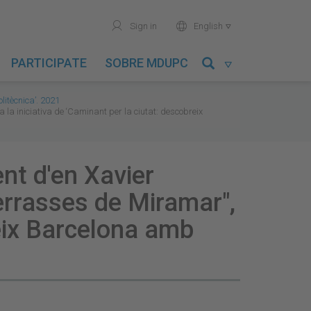
user
world
Sign in
English

PARTICIPATE
SOBRE MDUPC

litècnica’. 2021
la iniciativa de ‘Caminant per la ciutat: descobreix
nt d'en Xavier
terrasses de Miramar",
reix Barcelona amb