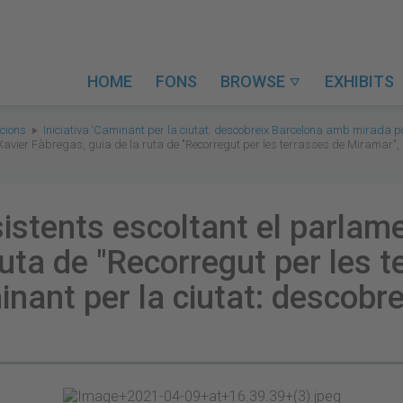
HOME
FONS
BROWSE
EXHIBITS

ions
Iniciativa ‘Caminant per la ciutat: descobreix Barcelona amb mirada po
avier Fàbregas, guia de la ruta de "Recorregut per les terrasses de Miramar", a 
stents escoltant el parlame
ruta de "Recorregut per les 
aminant per la ciutat: descob