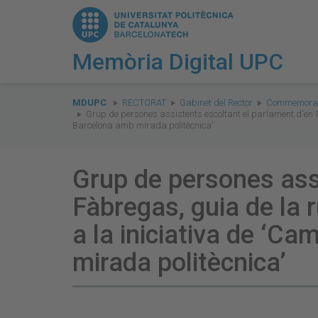
Memòria Digital UPC
You
are
MDUPC
RECTORAT
Gabinet del Rector
Commemorac
Grup de persones assistents escoltant el parlament d'en X
here:
Barcelona amb mirada politècnica’
Grup de persones assi
Fàbregas, guia de la 
a la iniciativa de ‘C
mirada politècnica’