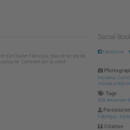
Social Bo
Facebook
t d'en Xavier Fàbregas, guia de la ruta de
ciativa de ‘Caminant per la ciutat:
Photograph
Iniciativa ‘Cam
mirada politècn
Tags
50è aniversari 
Persons/en
Fàbregas, Xavie
Citation