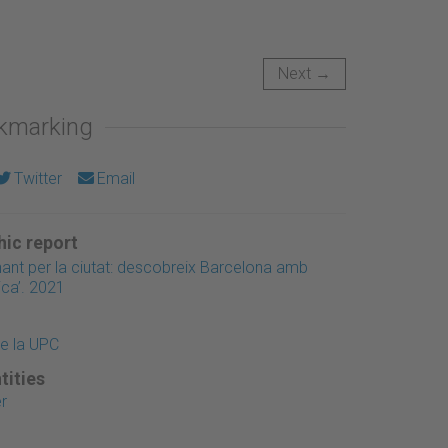
Next →
okmarking
Twitter
Email
ic report
inant per la ciutat: descobreix Barcelona amb
ica’. 2021
de la UPC
tities
r