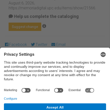
August 6, 2026,
https://memoriadigital.upc.edu/items/show/21566
.
Help us complete the cataloging
Suggest change
Facebook
Twitter
Email
Except where otherwise noted, content on this work is
licensed under a Creative Commons license:
Attribution-
NonCommercial-NoDerivs 3.0 Spain
← Previous
Next →