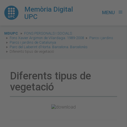
Memòria Digital
MENU
menu
UPC
You
MDUPC
FONS PERSONALS I SOCIALS
are
Fons Xavier Argimon de Vilardaga. 1989-2008
Parcs i jardins
Parcs i jardins de Catalunya
here:
Parc del Laberint d'Horta. Barcelona. Barcelonès
Diferents tipus de vegetació
Diferents tipus de
vegetació