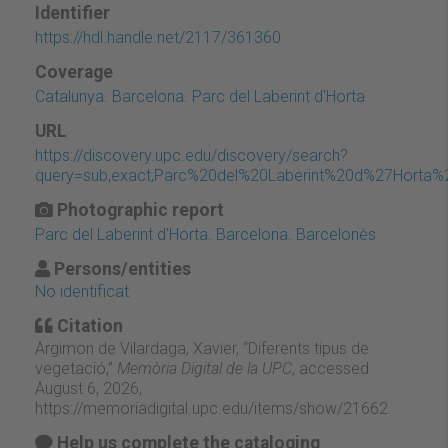
Identifier
https://hdl.handle.net/2117/361360
Coverage
Catalunya. Barcelona. Parc del Laberint d'Horta
URL
https://discovery.upc.edu/discovery/search?
query=sub,exact,Parc%20del%20Laberint%20d%27Horta%2
Photographic report
Parc del Laberint d'Horta. Barcelona. Barcelonès
Persons/entities
No identificat
Citation
Argimon de Vilardaga, Xavier, “Diferents tipus de
vegetació,”
Memòria Digital de la UPC
, accessed
August 6, 2026,
https://memoriadigital.upc.edu/items/show/21662
.
Help us complete the cataloging