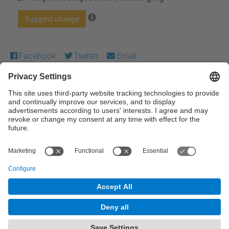
Suggest change
Facebook
Twitter
Email
Except where otherwise noted, content on this work is
licensed under a Creative Commons license:
Attribution-
NonCommercial-NoDerivs 3.0 Spain
← Previous
Next →
© UPC Universitat Politècnica de Catalunya ·
BarcelonaTech