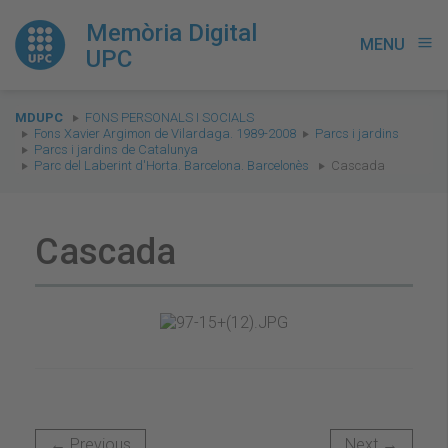
Memòria Digital
MENU
menu
UPC
You
MDUPC
FONS PERSONALS I SOCIALS
are
Fons Xavier Argimon de Vilardaga. 1989-2008
Parcs i jardins
Parcs i jardins de Catalunya
here:
Parc del Laberint d'Horta. Barcelona. Barcelonès
Cascada
Cascada
← Previous
Next →