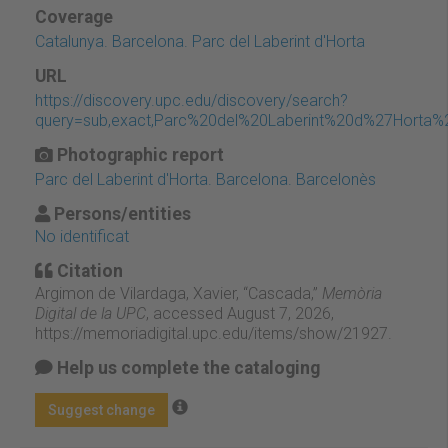
Coverage
Catalunya. Barcelona. Parc del Laberint d'Horta
URL
https://discovery.upc.edu/discovery/search?
query=sub,exact,Parc%20del%20Laberint%20d%27Horta%2
Photographic report
Parc del Laberint d'Horta. Barcelona. Barcelonès
Persons/entities
No identificat
Citation
Argimon de Vilardaga, Xavier, “Cascada,”
Memòria
Digital de la UPC
, accessed August 7, 2026,
https://memoriadigital.upc.edu/items/show/21927
.
Help us complete the cataloging
Suggest change