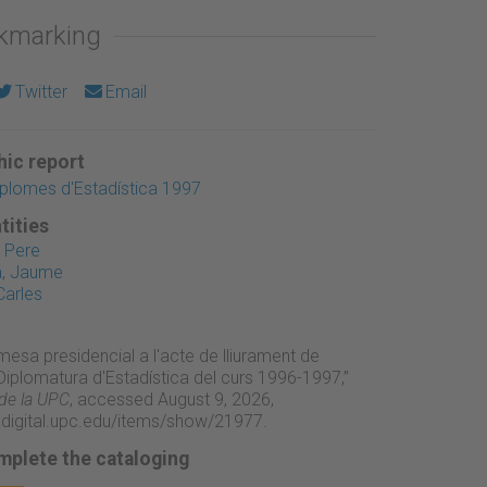
okmarking
Twitter
Email
ic report
iplomes d'Estadística 1997
tities
 Pere
a, Jaume
Carles
 mesa presidencial a l'acte de lliurament de
Diplomatura d'Estadística del curs 1996-1997,”
 de la UPC
, accessed August 9, 2026,
adigital.upc.edu/items/show/21977
.
mplete the cataloging