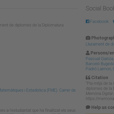
Social Bo
Facebook
urament de diplomes de la Diplomatura
Photograph
Lliurament de d
Persons/en
Pascual Gainza,
Barceló Buged
Padró Laimon, 
Citation
“Pla mitjà de la
diplomes de la 
atemàtiques i Estadística (FME). Carrer de
Memòria Digital
https://memori
Help us co
s a l'estudiantat que ha finalitzat els seus