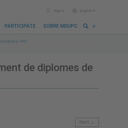
user
world
Sign in
English

PARTICIPATE
SOBRE MDUPC

Estadística 1997
rament de diplomes de
Next →