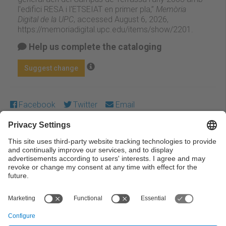
l'edifici RESA i l'ETSEIAT en primer pla,”
Memòria
Digital de la UPC
, accessed August 6, 2026,
https://memoriadigital.upc.edu/items/show/2201
.
Help us complete the cataloging
Suggest change
Facebook
Twitter
Email
Except where otherwise noted, content on this work is
licensed under a Creative Commons license:
Attribution-
NonCommercial-NoDerivs 3.0 Spain
← Previous
Next →