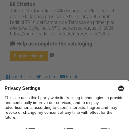
Citation
Taller de Fotografía de Alta Definición, “Pla de detall
aeri de la façana principal de l'EET l'any 2003 amb
l'edifici TR10 del Campus de Terrassa en primer pla,”
Memòria Digital de la UPC
, accessed August 6, 2026,
https://memoriadigital.upc.edu/items/show/2205
.
Help us complete the cataloging
Suggest change
Facebook
Twitter
Email
Except where otherwise noted, content on this work is
licensed under a Creative Commons license:
Attribution-
NonCommercial-NoDerivs 3.0 Spain