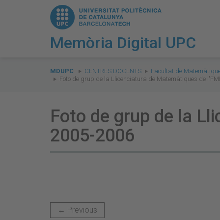
Memòria Digital UPC
You
are
MDUPC
CENTRES DOCENTS
Facultat de Matemàtique
Foto de grup de la Llicenciatura de Matemàtiques de l'FM
here:
Foto de grup de la Ll
2005-2006
← Previous