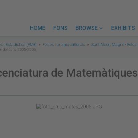
HOME
FONS
BROWSE
EXHIBITS

s i Estadística (FME)
Festes i premis culturals
Sant Albert Magne - Fotos
E del curs 2005-2006
icenciatura de Matemàtiques