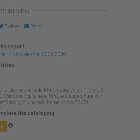
okmarking
Twitter
Email
ic report
gne - Fotos de grup 2005-2006
tities
e la Llicenciatura de Matemàtiques de l'FME del
,”
Memòria Digital de la UPC
, accessed August 7,
emoriadigital.upc.edu/items/show/22681
.
mplete the cataloging
ge