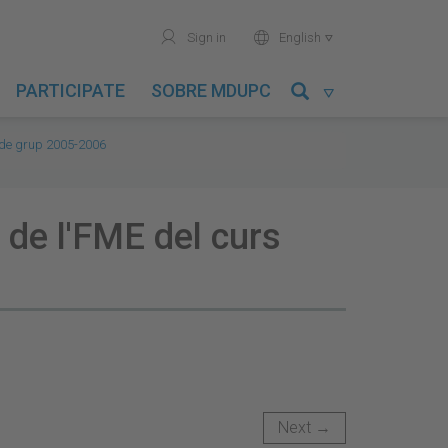
user
world
Sign in
English

PARTICIPATE
SOBRE MDUPC

 de grup 2005-2006
 de l'FME del curs
Next →