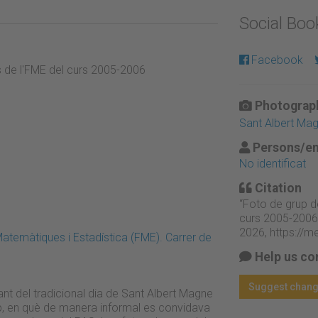
Social Bo
Facebook
s de l'FME del curs 2005-2006
Photograph
Sant Albert Ma
Persons/en
No identificat
Citation
“Foto de grup d
curs 2005-2006
2026,
https://m
atemàtiques i Estadística (FME). Carrer de
Help us co
Suggest chan
ant del tradicional dia de Sant Albert Magne
up, en què de manera informal es convidava