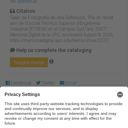
No identificat
Citation
Taller de Fotografía de Alta Definición, “Pla de detall
aeri de l'Escola Tècnica Superior d'Enginyeria
Industrial (ETSEIB) en el Campus Sud l'any 2007,”
Memòria Digital de la UPC
, accessed August 8, 2026,
https://memoriadigital.upc.edu/items/show/2272
.
Help us complete the cataloging
Suggest change
Facebook
Twitter
Email
Except where otherwise noted, content on this work is
licensed under a Creative Commons license:
Attribution-
NonCommercial-NoDerivs 3.0 Spain