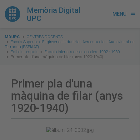
Memòria Digital
MENU
menu
UPC
You
MDUPC
CENTRES DOCENTS
are
Escola Superior d’Enginyeries Industrial, Aeroespacial i Audiovisual de
Terrassa (ESEIAAT)
here:
Edificis i espais
Espais interiors de les escoles. 1902 - 1980
Primer pla d'una màquina de filar (anys 1920-1940)
Primer pla d'una
màquina de filar (anys
1920-1940)