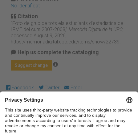
No identificat
Citation
“Foto de grup de tots els estudiants d'estadística de
l'FME del curs 2007-2008,”
Memòria Digital de la UPC
,
accessed August 9, 2026,
https://memoriadigital.upc.edu/items/show/22739
.
Help us complete the cataloging
Suggest change
Facebook
Twitter
Email
Except where otherwise noted, content on this work is
licensed under a Creative Commons license:
Attribution-
NonCommercial-NoDerivs 3.0 Spain