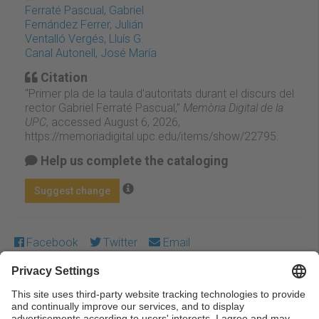
Ferraté Pascual, Gabriel
Fernández Ferrer, Julián
Ventalló Vergés, Lluís G.
Canal Autonell, José María
Citation
“Primer pla de la taula d'autoritats durant el discurs del
rector Gabriel Ferraté Pascual,”
Memòria Digital de la
UPC
, accessed August 6, 2026,
https://memoriadigital.upc.edu/items/show/22795
.
Help us complete the cataloging
Suggest change
Facebook
Twitter
Email
Except where otherwise noted, content on this work is