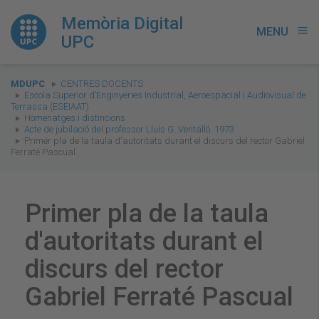
Memòria Digital
MENU
menu
UPC
You
MDUPC
CENTRES DOCENTS
are
Escola Superior d’Enginyeries Industrial, Aeroespacial i Audiovisual de
Terrassa (ESEIAAT)
here:
Homenatges i distincions
Acte de jubilació del professor Lluís G. Ventalló. 1973
Primer pla de la taula d'autoritats durant el discurs del rector Gabriel
Ferraté Pascual
Primer pla de la taula
d'autoritats durant el
discurs del rector
Gabriel Ferraté Pascual