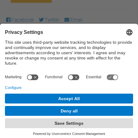
Facebook
Twitter
Email
Except where otherwise noted, content on this work is
licensed under a Creative Commons license:
Attribution-
NonCommercial-NoDerivs 4.0 Generic
← Previous
Next →
© UPC Universitat Politècnica de Catalunya ·
BarcelonaTech
Legal warning
Privacy settings