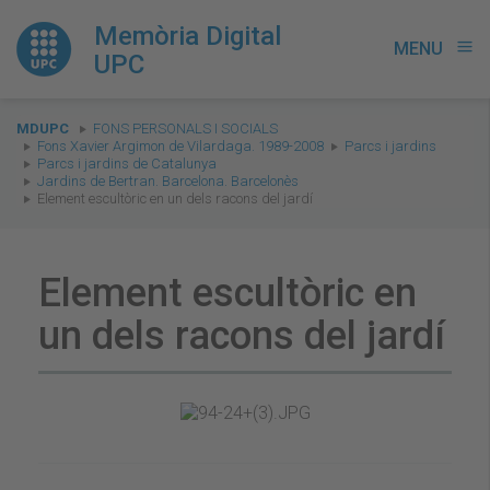
Memòria Digital
MENU
menu
UPC
You
MDUPC
FONS PERSONALS I SOCIALS
are
Fons Xavier Argimon de Vilardaga. 1989-2008
Parcs i jardins
Parcs i jardins de Catalunya
here:
Jardins de Bertran. Barcelona. Barcelonès
Element escultòric en un dels racons del jardí
Element escultòric en
un dels racons del jardí