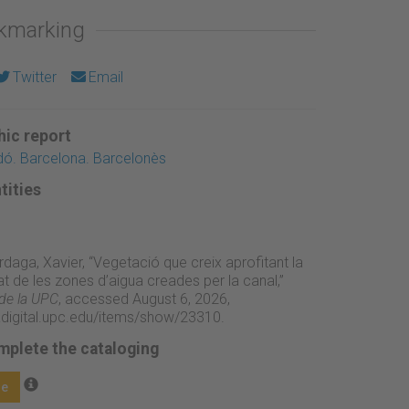
okmarking
Twitter
Email
ic report
dó. Barcelona. Barcelonès
tities
daga, Xavier, “Vegetació que creix aprofitant la
at de les zones d’aigua creades per la canal,”
 de la UPC
, accessed August 6, 2026,
adigital.upc.edu/items/show/23310
.
mplete the cataloging
ge