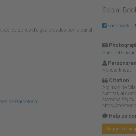
Social Bo
Facebook
at de les zones d’aigua creades per la canal
Photograph
Parc del Guinar
Persons/en
No identificat
Citation
Argimon de Vilar
humitat, al cost
Memòria Digital
emes de Barcelona
https://memori
Help us co
Suggest chan