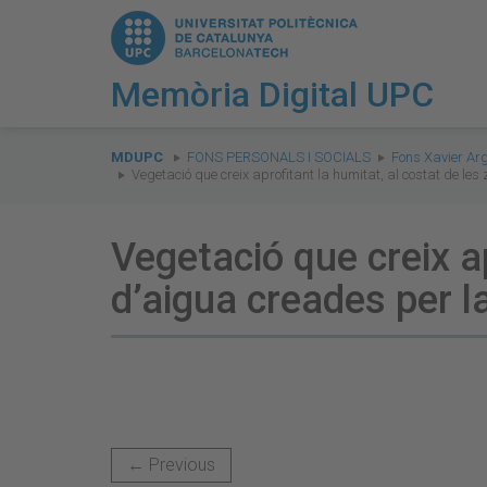
Memòria Digital UPC
You
are
MDUPC
FONS PERSONALS I SOCIALS
Fons Xavier Ar
Vegetació que creix aprofitant la humitat, al costat de le
here:
Vegetació que creix ap
d’aigua creades per l
← Previous