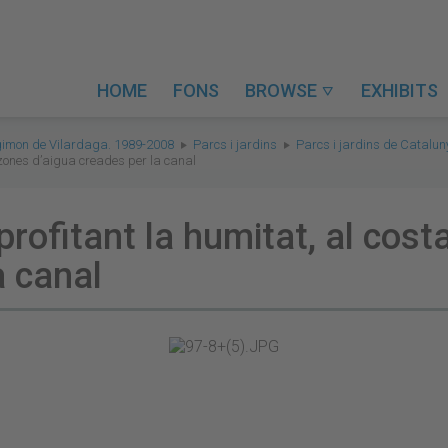
HOME
FONS
BROWSE
EXHIBITS

gimon de Vilardaga. 1989-2008
Parcs i jardins
Parcs i jardins de Catalu
s zones d’aigua creades per la canal
rofitant la humitat, al cost
a canal