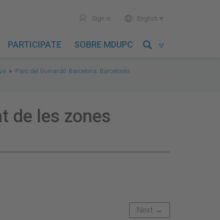
user
world
Sign in
English

PARTICIPATE
SOBRE MDUPC

nya
Parc del Guinardó. Barcelona. Barcelonès
at de les zones
Next →