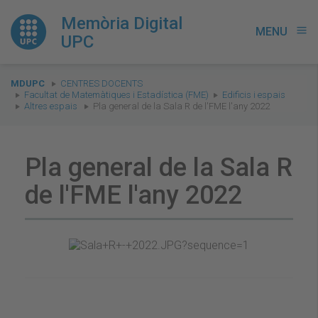
Memòria Digital
MENU
menu
UPC
You
MDUPC
CENTRES DOCENTS
are
Facultat de Matemàtiques i Estadística (FME)
Edificis i espais
Altres espais
Pla general de la Sala R de l'FME l'any 2022
here:
Pla general de la Sala R
de l'FME l'any 2022