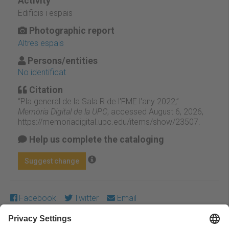
Activity
Edificis i espais
Photographic report
Altres espais
Persons/entities
No identificat
Citation
“Pla general de la Sala R de l'FME l'any 2022,”
Memòria Digital de la UPC
, accessed August 6, 2026,
https://memoriadigital.upc.edu/items/show/23507
.
Help us complete the cataloging
Suggest change
Facebook
Twitter
Email