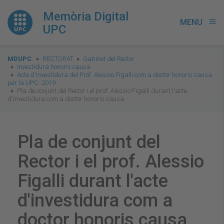
Memòria Digital
MENU
menu
UPC
You
MDUPC
RECTORAT
Gabinet del Rector
are
Investidura honoris causa
Acte d'investidura del Prof. Alessio Figalli com a doctor honoris causa
here:
per la UPC. 2019
Pla de conjunt del Rector i el prof. Alessio Figalli durant l'acte
d'investidura com a doctor honoris causa
Pla de conjunt del
Rector i el prof. Alessio
Figalli durant l'acte
d'investidura com a
doctor honoris causa