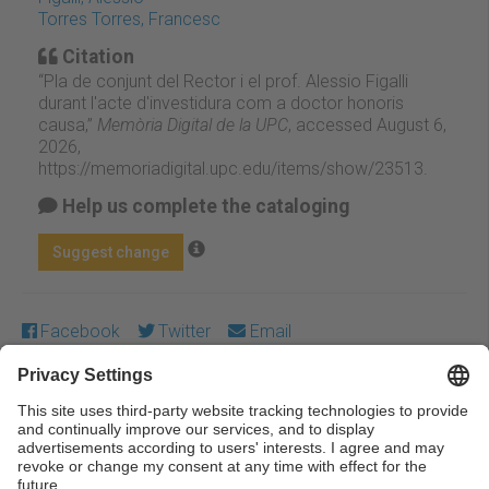
Torres Torres, Francesc
Citation
“Pla de conjunt del Rector i el prof. Alessio Figalli
durant l'acte d'investidura com a doctor honoris
causa,”
Memòria Digital de la UPC
, accessed August 6,
2026,
https://memoriadigital.upc.edu/items/show/23513
.
Help us complete the cataloging
Suggest change
Facebook
Twitter
Email
Except where otherwise noted, content on this work is
licensed under a Creative Commons license:
Attribution-
NonCommercial-NoDerivs 4.0 Generic