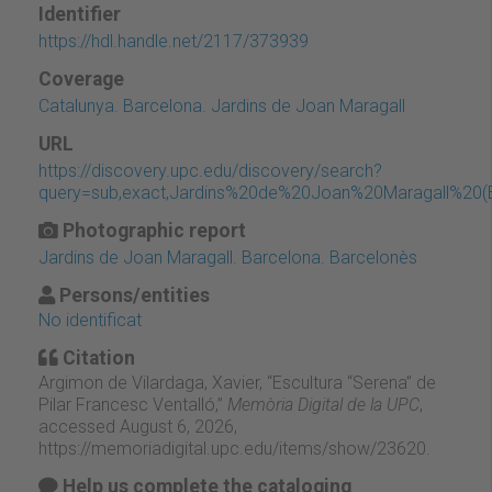
Identifier
https://hdl.handle.net/2117/373939
Coverage
Catalunya. Barcelona. Jardins de Joan Maragall
URL
https://discovery.upc.edu/discovery/search?
query=sub,exact,Jardins%20de%20Joan%20Maragall%20(B
Photographic report
Jardins de Joan Maragall. Barcelona. Barcelonès
Persons/entities
No identificat
Citation
Argimon de Vilardaga, Xavier, “Escultura “Serena” de
Pilar Francesc Ventalló,”
Memòria Digital de la UPC
,
accessed August 6, 2026,
https://memoriadigital.upc.edu/items/show/23620
.
Help us complete the cataloging