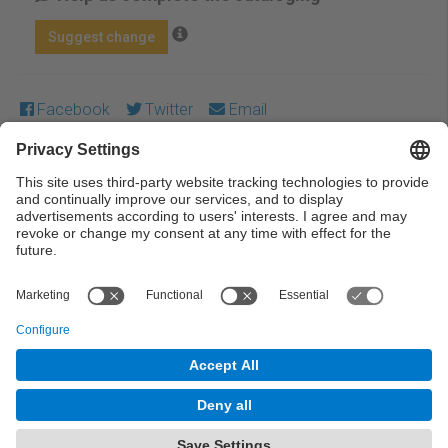
Suggest change
Facebook
Twitter
Email
Except where otherwise noted, content on this work is
licensed under a Creative Commons license:
Attribution-
NonCommercial-NoDerivs 4.0 Generic
← Previous
Next →
© UPC Universitat Politècnica de Catalunya ·
BarcelonaTech