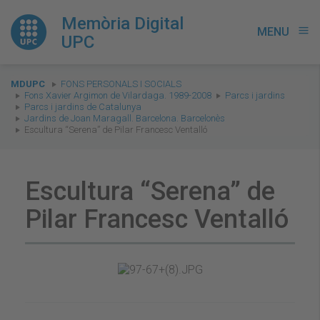
Memòria Digital
MENU
menu
UPC
You
MDUPC
FONS PERSONALS I SOCIALS
are
Fons Xavier Argimon de Vilardaga. 1989-2008
Parcs i jardins
Parcs i jardins de Catalunya
here:
Jardins de Joan Maragall. Barcelona. Barcelonès
Escultura “Serena” de Pilar Francesc Ventalló
Escultura “Serena” de
Pilar Francesc Ventalló