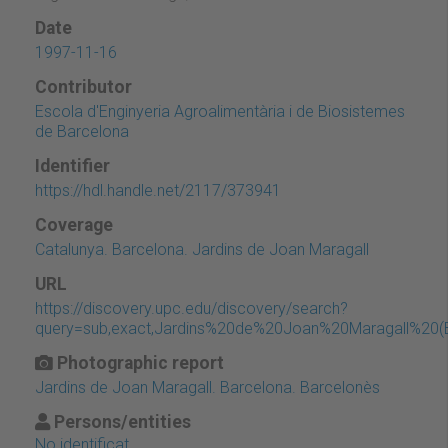
Date
1997-11-16
Contributor
Escola d'Enginyeria Agroalimentària i de Biosistemes
de Barcelona
Identifier
https://hdl.handle.net/2117/373941
Coverage
Catalunya. Barcelona. Jardins de Joan Maragall
URL
https://discovery.upc.edu/discovery/search?
query=sub,exact,Jardins%20de%20Joan%20Maragall%20(B
Photographic report
Jardins de Joan Maragall. Barcelona. Barcelonès
Persons/entities
No identificat