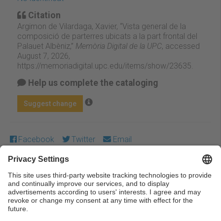
Citation
Argimon de Vilardaga, Xavier, “Vista general de la
composició de parterres ubicats a la part frontal del
Palauet Albèniz,”
Memòria Digital de la UPC
, accessed
August 7, 2026,
https://memoriadigital.upc.edu/items/show/23635
.
Help us complete the cataloging
Suggest change
Facebook
Twitter
Email
Except where otherwise noted, content on this work is
licensed under a Creative Commons license:
Attribution-
NonCommercial-NoDerivs 4.0 Generic