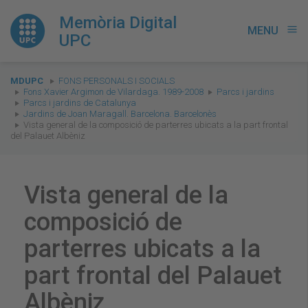
Memòria Digital
MENU
menu
UPC
You
MDUPC
FONS PERSONALS I SOCIALS
are
Fons Xavier Argimon de Vilardaga. 1989-2008
Parcs i jardins
Parcs i jardins de Catalunya
here:
Jardins de Joan Maragall. Barcelona. Barcelonès
Vista general de la composició de parterres ubicats a la part frontal
del Palauet Albèniz
Vista general de la
composició de
parterres ubicats a la
part frontal del Palauet
Albèniz