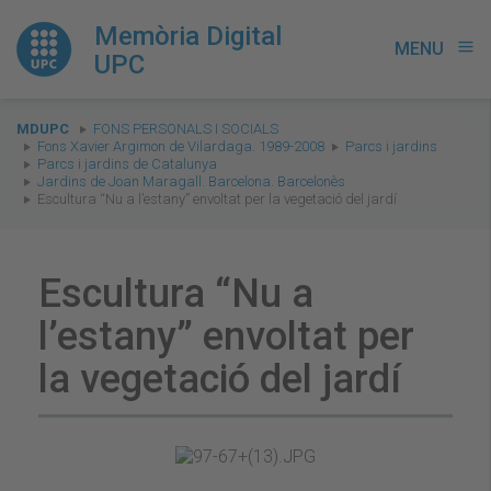
Memòria Digital
MENU
menu
UPC
You
MDUPC
FONS PERSONALS I SOCIALS
are
Fons Xavier Argimon de Vilardaga. 1989-2008
Parcs i jardins
Parcs i jardins de Catalunya
here:
Jardins de Joan Maragall. Barcelona. Barcelonès
Escultura “Nu a l’estany” envoltat per la vegetació del jardí
Escultura “Nu a
l’estany” envoltat per
la vegetació del jardí