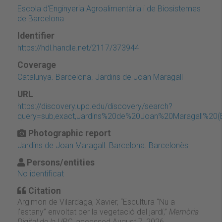
Escola d'Enginyeria Agroalimentària i de Biosistemes
de Barcelona
Identifier
https://hdl.handle.net/2117/373944
Coverage
Catalunya. Barcelona. Jardins de Joan Maragall
URL
https://discovery.upc.edu/discovery/search?
query=sub,exact,Jardins%20de%20Joan%20Maragall%20(B
Photographic report
Jardins de Joan Maragall. Barcelona. Barcelonès
Persons/entities
No identificat
Citation
Argimon de Vilardaga, Xavier, “Escultura “Nu a
l’estany” envoltat per la vegetació del jardí,”
Memòria
Digital de la UPC
, accessed August 7, 2026,