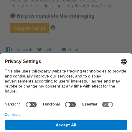
https://memoriadigital.upc.edu/items/show/23641
.
Help us complete the cataloging
Suggest change
Facebook
Twitter
Email
Except where otherwise noted, content on this work is
licensed under a Creative Commons license:
Attribution-
NonCommercial-NoDerivs 4.0 Generic
← Previous
Next →